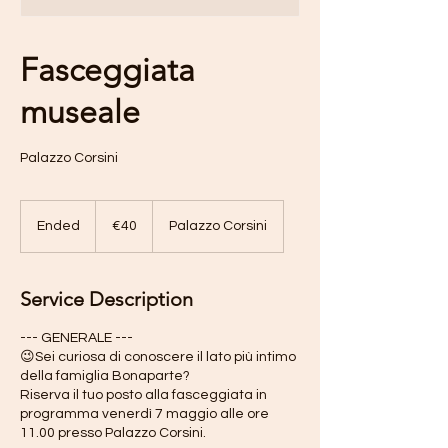
Fasceggiata
museale
Palazzo Corsini
40
euros
Ended
E
€40
Palazzo Corsini
n
d
e
Service Description
d
--- GENERALE ---
😉Sei curiosa di conoscere il lato più intimo
della famiglia Bonaparte?
Riserva il tuo posto alla fasceggiata in
programma venerdì 7 maggio alle ore
11.00 presso Palazzo Corsini.