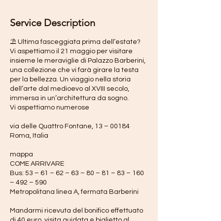
i
n
Service Description
⛱️ Ultima fasceggiata prima dell’estate?
Vi aspettiamo il 21 maggio per visitare
insieme le meraviglie di Palazzo Barberini,
una collezione che vi farà girare la testa
per la bellezza. Un viaggio nella storia
dell’arte dal medioevo al XVIII secolo,
immersa in un’architettura da sogno.
Vi aspettiamo numerose
via delle Quattro Fontane, 13 – 00184
Roma, Italia
mappa
COME ARRIVARE
Bus: 53 – 61 – 62 – 63 – 80 – 81 – 83 – 160
– 492 – 590
Metropolitana linea A, fermata Barberini
Mandarmi ricevuta del bonifico effettuato
di 40 euro, visita guidata e biglietto al