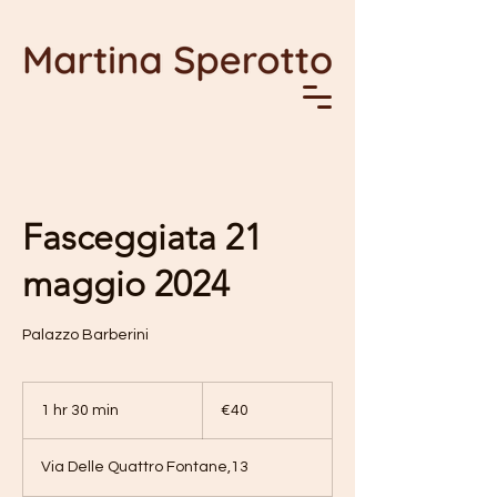
Fasceggiata 21
maggio 2024
Palazzo Barberini
40
euros
1 hr 30 min
1
€40
h
3
Via Delle Quattro Fontane,13
0
m