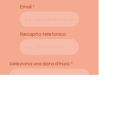
Email
Recapito telefonico
r
Seleziona una data d'inizio
*
e
q
u
i
r
Registrati Ora
e
d