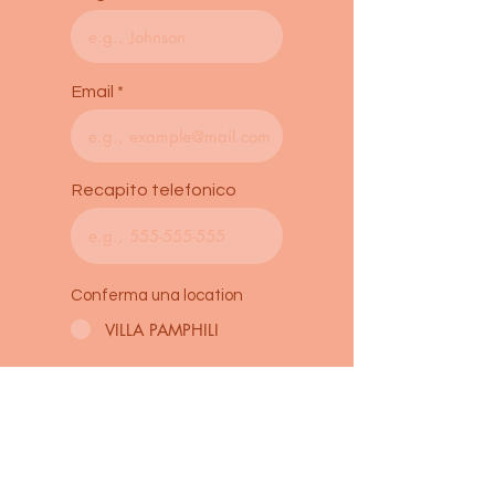
Email
Recapito telefonico
Conferma una location
VILLA PAMPHILI
Selezona una data
r
d'inizio
*
e
q
u
i